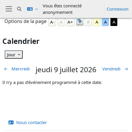
Passer au contenu principal
Vous êtes connecté
Connexion
Activer/désactiver la saisie de recherche
anonymement
Panneau latéral
Blocs
Passer Options de la page
Options de la page
A-
A
A+
R
A
A
A
Calendrier
Jour
jeudi 9 juillet 2026
←
Mercredi
Vendredi
→
Il n’y a pas d’événement programmé à cette date.
Nous contacter