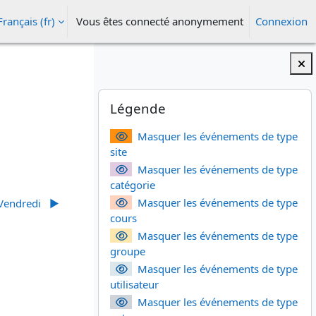
Français ‎(fr)‎
Vous êtes connecté anonymement
Connexion
ésactiver la saisie de recherche
Blocs
Passer Légende
Légende
Masquer les événements de type
site
Masquer les événements de type
catégorie
Masquer les événements de type
Vendredi
▶︎
cours
Masquer les événements de type
groupe
Masquer les événements de type
utilisateur
Masquer les événements de type