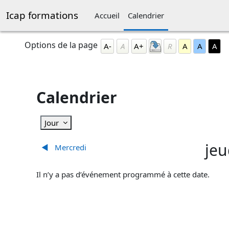
Passer au contenu principal
Icap formations
Accueil
Calendrier
Blocs
Passer Options de la page
Options de la page
A-
A
A+
R
A
A
A
Calendrier
Jour
jeu
◀︎
Mercredi
Il n’y a pas d’événement programmé à cette date.