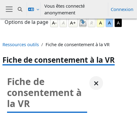
Passer au contenu principal
Vous êtes connecté
Connexion
Activer/désactiver la saisie de recherche
anonymement
Panneau latéral
Blocs
Passer Options de la page
Options de la page
A-
A
A+
R
A
A
A
Ressources outils
Fiche de consentement à la VR
Fiche de consentement à la VR
Fiche de
consentement à
la VR