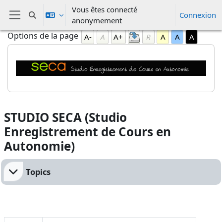
Passer au contenu principal
Vous êtes connecté
Connexion
Activer/désactiver la saisie de recherche
anonymement
Panneau latéral
Blocs
Passer Options de la page
Options de la page
A-
A
A+
R
A
A
A
Blocs
STUDIO SECA (Studio
Enregistrement de Cours en
Autonomie)
Résumé de section
Topics