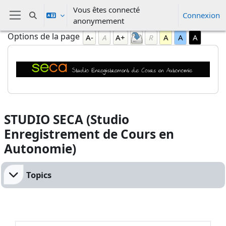
Passer au contenu principal
Vous êtes connecté
Connexion
Activer/désactiver la saisie de recherche
anonymement
Panneau latéral
Blocs
Passer Options de la page
Options de la page
A-
A
A+
R
A
A
A
Blocs
STUDIO SECA (Studio
Enregistrement de Cours en
Autonomie)
Résumé de section
Topics