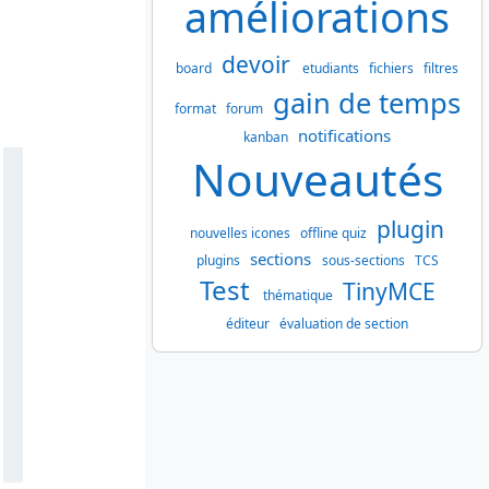
améliorations
devoir
board
etudiants
fichiers
filtres
gain de temps
format
forum
notifications
kanban
Nouveautés
plugin
nouvelles icones
offline quiz
sections
plugins
sous-sections
TCS
Test
TinyMCE
thématique
éditeur
évaluation de section