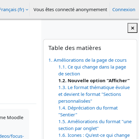
Français ‎(fr)‎
Vous êtes connecté anonymement
Connexion
ésactiver la saisie de recherche
Blocs
Passer Table des matières
Table des matières
1. Améliorations de la page de cours
1.1. Ce qui change dans la page
de section
1.2. Nouvelle option “Afficher”
1.3. Le format thématique évolue
et devient le format "Sections
personnalisées"
1.4. Dépréciation du format
"Sentier"
orme Moodle
1.5. Améliorations du format "une
section par onglet"
1.6. Icones : Qu’est-ce qui change
deos/focus-