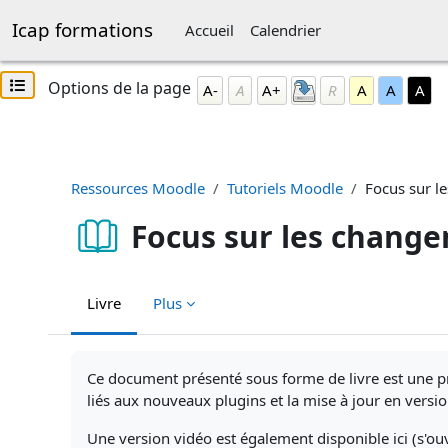
Passer au contenu principal
Icap formations
Accueil
Calendrier
Blocs
Ouvrir l’index du cours
Passer Options de la page
Options de la page
A-
A
A+
R
A
A
A
Ressources Moodle
Tutoriels Moodle
Focus sur 
Focus sur les chang
Livre
Plus
Conditions d’achèvement
Ce document présenté sous forme de livre est une 
liés aux nouveaux plugins et la mise à jour en versio
Une version vidéo est également disponible ici (s'ou