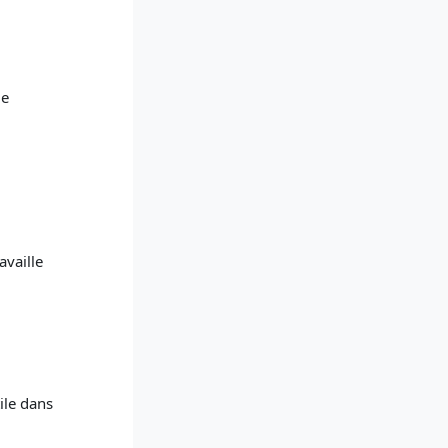
le
availle
ile dans