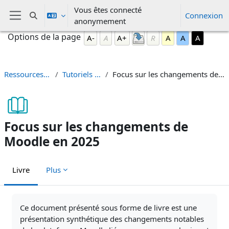
Passer au contenu principal
Vous êtes connecté
Connexion
Activer/désactiver la saisie de recherche
anonymement
Panneau latéral
Blocs
Passer Options de la page
Options de la page
A-
A
A+
R
A
A
A
Ressources Moodle
Tutoriels Moodle
Focus sur les changements de Moodle en 2025
Focus sur les changements de
Moodle en 2025
Livre
Plus
Conditions d’achèvement
Ce document présenté sous forme de livre est une
présentation synthétique des changements notables