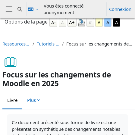
Passer au contenu principal
Vous êtes connecté
Connexion
Activer/désactiver la saisie de recherche
anonymement
Panneau latéral
Blocs
Passer Options de la page
Options de la page
A-
A
A+
R
A
A
A
Ressources Moodle
Tutoriels Moodle
Focus sur les changements de Moodle en 2025
Focus sur les changements de
Moodle en 2025
Livre
Plus
Conditions d’achèvement
Ce document présenté sous forme de livre est une
présentation synthétique des changements notables