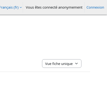
Français ‎(fr)‎
Vous êtes connecté anonymement
Connexion
ésactiver la saisie de recherche
Navigation tertiaire du mode consultat