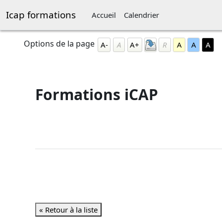
Passer au contenu principal
Icap formations
Accueil
Calendrier
Blocs
Passer Options de la page
Options de la page
A-
A
A+
R
A
A
A
Formations iCAP
Conditions d’achèvement
« Retour à la liste