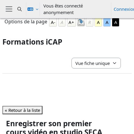
Passer au contenu principal
Vous êtes connecté
Connexio
Activer/désactiver la saisie de recherche
anonymement
Panneau latéral
Blocs
Passer Options de la page
Options de la page
A-
A
A+
R
A
A
A
Formations iCAP
Conditions d’achèvement
Navigation tertiaire du mode 
« Retour à la liste
Enregistrer son premier
cours vidéo en studio SECA