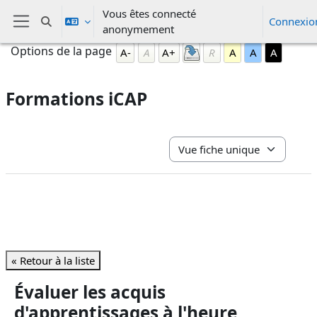
Passer au contenu principal
Vous êtes connecté
Connexio
Activer/désactiver la saisie de recherche
anonymement
Panneau latéral
Blocs
Passer Options de la page
Options de la page
A-
A
A+
R
A
A
A
Formations iCAP
Conditions d’achèvement
Navigation tertiaire du mode 
« Retour à la liste
Évaluer les acquis
d'apprentissages à l'heure