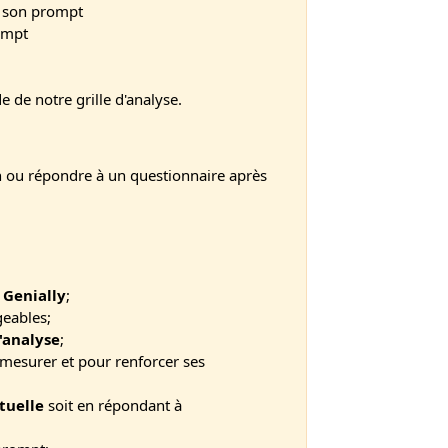
r son prompt
rompt
e de notre grille d'analyse.
'1h ou répondre à un questionnaire après
c
Genially
;
geables;
d'analyse
;
mesurer et pour renforcer ses
rtuelle
soit en répondant à