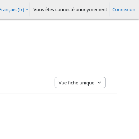
Français ‎(fr)‎
Vous êtes connecté anonymement
Connexion
ésactiver la saisie de recherche
Navigation tertiaire du mode consultat