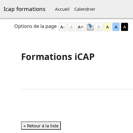
Passer au contenu principal
Icap formations
Accueil
Calendrier
Blocs
Passer Options de la page
Options de la page
A-
A
A+
R
A
A
A
Formations iCAP
Conditions d’achèvement
« Retour à la liste