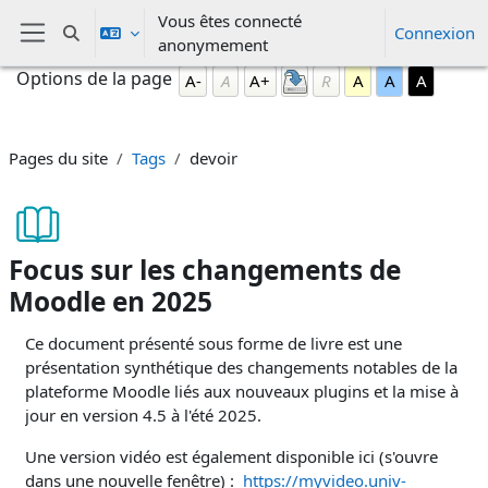
Passer au contenu principal
Vous êtes connecté
Connexion
Activer/désactiver la saisie de recherche
anonymement
Panneau latéral
Blocs
Passer Options de la page
Options de la page
A-
A
A+
R
A
A
A
Pages du site
Tags
devoir
Focus sur les changements de
Moodle en 2025
Conditions d’achèvement
Ce document présenté sous forme de livre est une
présentation synthétique des changements notables de la
plateforme Moodle liés aux nouveaux plugins et la mise à
jour en version 4.5 à l'été 2025.
Une version vidéo est également disponible ici (s'ouvre
dans une nouvelle fenêtre) :
https://myvideo.univ-