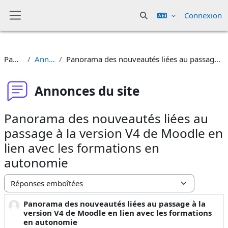
Passer au contenu principal
Connexion
Activer/désactiver la sais
Panneau latéral
Pages du site
Annonces du site
Panorama des nouveautés liées au passage à la version V4 de Moodle en lien avec les formations en autonomie
Annonces du site
Panorama des nouveautés liées au
passage à la version V4 de Moodle en
lien avec les formations en
autonomie
Type d’affichage
Panorama des nouveautés liées au passage à la
Nombre de réponses : 0
version V4 de Moodle en lien avec les formations
en autonomie