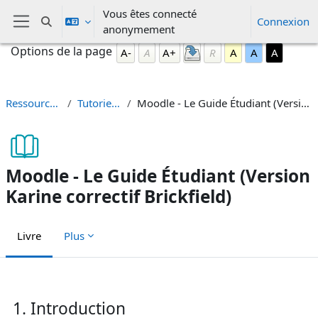
Passer au contenu principal
Vous êtes connecté
Connexion
Activer/désactiver la saisie de recherche
anonymement
Panneau latéral
Blocs
Passer Options de la page
Options de la page
A-
A
A+
R
A
A
A
Ressources Moodle
Tutoriels Moodle
Moodle - Le Guide Étudiant (Version Karine correctif Brickfield)
Moodle - Le Guide Étudiant (Version
Karine correctif Brickfield)
Livre
Plus
Conditions d’achèvement
1. Introduction